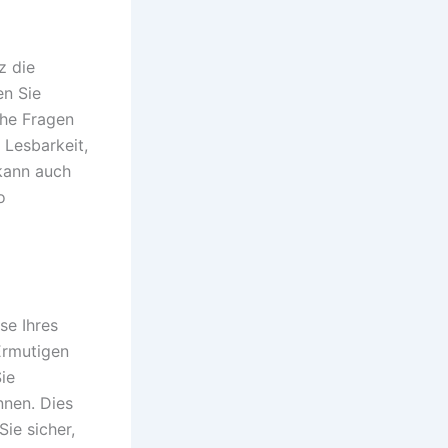
z die
en Sie
che Fragen
 Lesbarkeit,
 kann auch
o
se Ihres
Ermutigen
ie
nnen. Dies
Sie sicher,