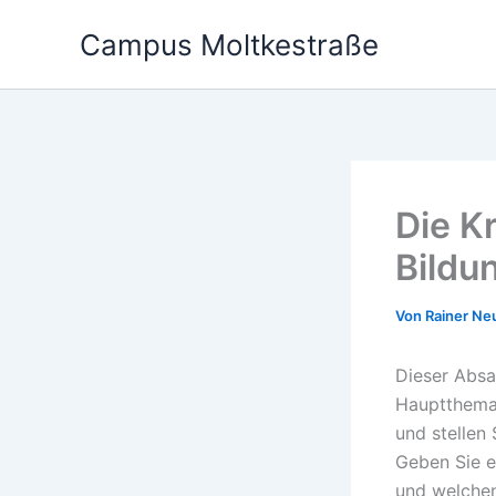
Zum
Campus Moltkestraße
Inhalt
springen
Die K
Bildu
Von
Rainer N
Dieser Absa
Hauptthema 
und stellen
Geben Sie e
und welchen