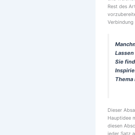
Rest des Ar
vorzubereit
Verbindung 
Manchma
Lassen 
Sie fin
Inspiri
Thema I
Dieser Absa
Hauptidee m
diesen Absc
jeder Satz 