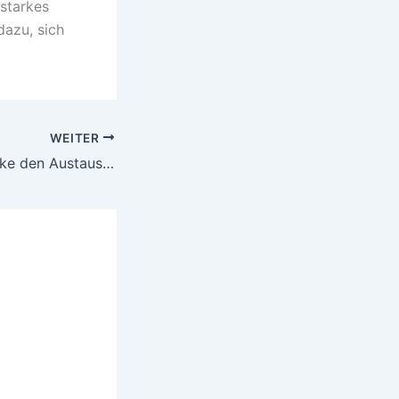
 starkes
dazu, sich
WEITER
Wie Campus Moltke den Austausch fördert