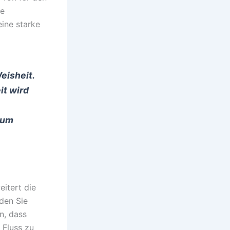
se
eine starke
eisheit.
it wird
zum
eitert die
den Sie
n, dass
 Fluss zu